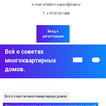
Перейти
e-mail:
intellect-expert@mail.ru
к
содержимому
Т:
+79191411488
Перейти
к
содержимому
Вход и
регистрация
Всё о советах
многоквартирных
Кнопка
Открыть
домов.
Всё о советах многоквартирных домов.