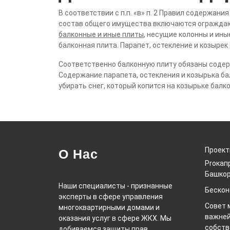
В соответствии с п.п. «в» п. 2 Правил содержан
состав общего имущества включаются ограждаю
балконные и иные плиты
, несущие колонны и ины
балконная плита. Парапет, остекление и козыре
Соответственно балконную плиту обязаны содержа
Содержание парапета, остекления и козырька ба
убирать снег, который копится на козырьке балк
Проек
О Нас
Proкап
Башкор
Наши специалисты - признанные
Беско
эксперты в сфере управления
Совет 
многоквартирными домами и
важней
оказания услуг в сфере ЖКХ. Мы
собств
добиваемся защиты прав