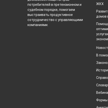
ЖКХ
потребителей в претензионном и
судебном порядке, помогаем
Развит
выстраивать продуктивное
домов 
сотрудничество с управляющими
Помощь
компаниями.
оптими
услуга
эконом
Новост
В помо
Законо
Истори
Справо
Слова
Вебин
Формы
Анкети