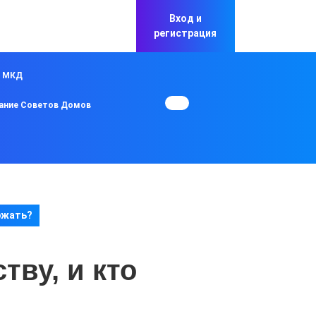
Вход и
регистрация
в МКД
ание Советов Домов
ржать?
ву, и кто