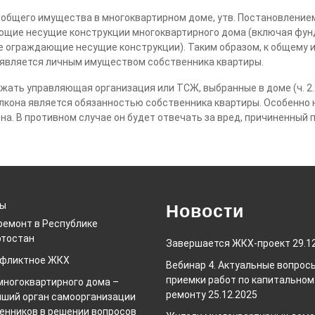
ия общего имущества в многоквартирном доме, утв. Постановлением
щие несущие конструкции многоквартирного дома (включая фунд
е ограждающие несущие конструкции). Таким образом, к общему и
к является личным имуществом собственника квартиры.
ть управляющая организация или ТСЖ, выбранные в доме (ч. 2.2.,
лкона является обязанностью собственника квартиры. Особенно 
она. В противном случае он будет отвечать за вред, причиненный 
ты
Новости
ремонт в Республике
тостан
Завершается ЖКХ-проект
29.1
нфликтное ЖКХ
Вебинар 4. Актуальные вопрос
приемки работ по капитальном
многоквартирного дома –
ремонту
25.12.2025
ший орган самоорганизации
енников в решении вопросов