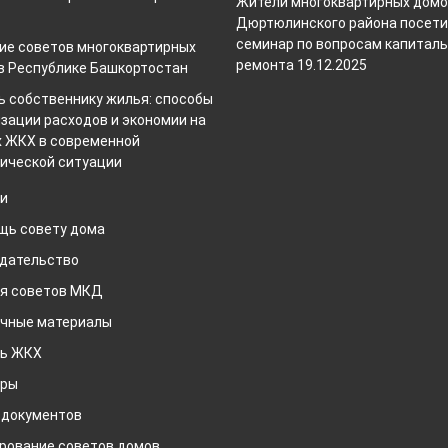
Жители многоквартирных дом
Дюртюлинского района посет
семинар по вопросам капиталь
ие советов многоквартирных
ремонта
19.12.2025
в Республике Башкортостан
 собственнику жилья: способы
зации расходов и экономии на
х ЖКХ в современной
ической ситуации
и
щь совету дома
дательство
я советов МКД
чные материалы
рь ЖКХ
ары
 документов
рование советов домов