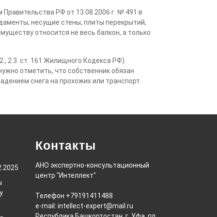
 Правительства РФ от 13.08.2006 г. № 491 в
аменты, несущие стены, плиты перекрытий,
муществу относится не весь балкон, а только
 2.3. ст. 161 Жилищного Кодекса РФ).
нужно отметить, что собственник обязан
падением снега на прохожих или транспорт.
Контакты
АНО экспертно-консультационный
2.2025
центр "Интеллект"
ы
у
Телефон +79191411488
e-mail: intellect-expert@mail.ru
Республика Башкортостан, г. Уфа, пл.