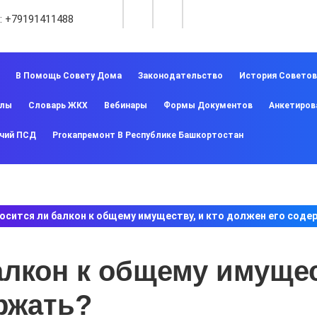
:
+79191411488
В Помощь Совету Дома
Законодательство
История Совето
алы
Словарь ЖКХ
Вебинары
Формы Документов
Анкетиров
чий ПСД
Proкапремонт В Республике Башкортостан
осится ли балкон к общему имуществу, и кто должен его соде
лкон к общему имущест
ржать?