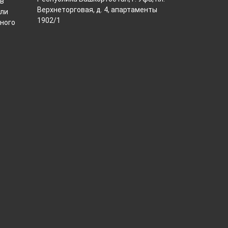
ов
Верхнеторговая, д. 4, апартаменты
или
1902/1
ного