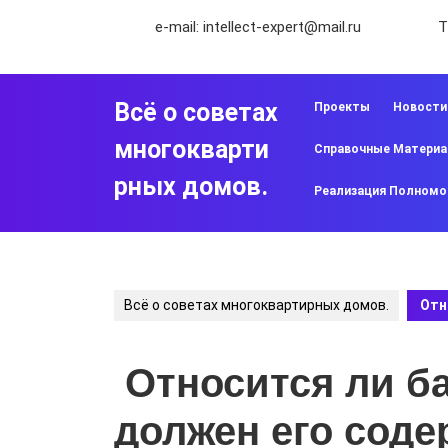
Перейти
e-mail:
intellect-expert@mail.ru
Т
к
содержимому
Перейти
к
Всё о советах
Проекты
Новости
содержимому
многокварти
Справочные Матери
рных домов.
Реализация Полномо
Всё о советах многоквартирных домов.
Отн
Относится ли ба
должен его соде