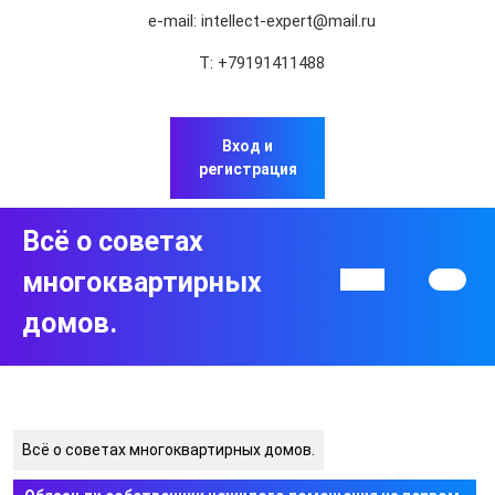
Перейти
e-mail:
intellect-expert@mail.ru
к
содержимому
Т:
+79191411488
Перейти
к
содержимому
Вход и
регистрация
Всё о советах
многоквартирных
Кнопка
Открыть
домов.
Всё о советах многоквартирных домов.