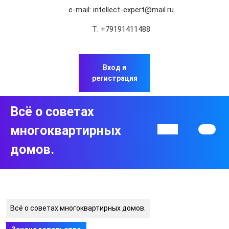
Перейти
e-mail:
intellect-expert@mail.ru
к
содержимому
Т:
+79191411488
Перейти
к
содержимому
Вход и
регистрация
Всё о советах
многоквартирных
Кнопка
Открыть
домов.
Всё о советах многоквартирных домов.