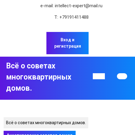
Перейти
e-mail:
intellect-expert@mail.ru
к
содержимому
Т:
+79191411488
Перейти
к
содержимому
Вход и
регистрация
Всё о советах
многоквартирных
Кнопка
Открыть
домов.
Всё о советах многоквартирных домов.