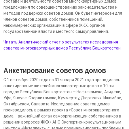
составе и деятельности советов многоквартирных домов,
предложения по совершенствованию законодательства и
методов поддержки советов домов. Он будет интересен для
членов советов домов, собственников помещений,
некоммерческих организаций в сфере ЖКХ, органов
государственной власти и местного самоуправления.
Читать Аналитический отчет о результатах исследования
советов многоквартирных домов Республика Башкортостан.
Анкетирование советов домов
C 1 сентября 2020 года по 31 января 2021 года проводилось
анкетирование жителей многоквартирных домов в 10-ти
городах Республики Башкортостан — Нефтекамске, Агидели,
Уфе, Янауле, Стерлитамаке, Куммертау, Дюртюлях, Ишимбае,
Октябрьском, Салавате. Исследование советов домов
производилось в рамках проекта «Совет многоквартирного
дома – важнейший орган самоорганизации собственников в
решении вопросов ЖКХ» АНО Экспертно-консультационным
центром «Интеллект». с целью проанализировать проблемы и