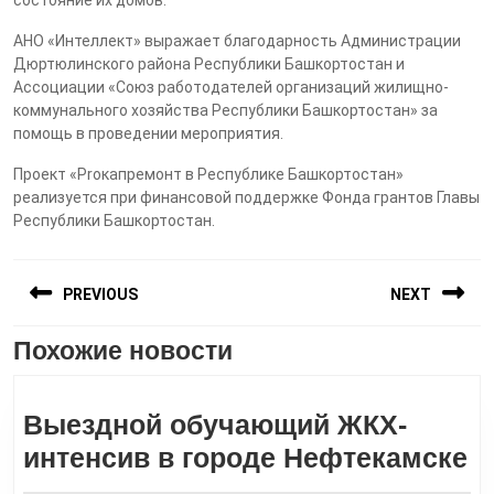
состояние их домов.
АНО «Интеллект» выражает благодарность Администрации
Дюртюлинского района Республики Башкортостан и
Ассоциации «Союз работодателей организаций жилищно-
коммунального хозяйства Республики Башкортостан» за
помощь в проведении мероприятия.
Проект «Proкапремонт в Республике Башкортостан»
реализуется при финансовой поддержке Фонда грантов Главы
Республики Башкортостан.
Навигация
PREVIOUS
NEXT
по
записям
Похожие новости
Предыдущая
Следующая
запись:
запись:
Выездной обучающий ЖКХ-
В
интенсив в городе Нефтекамске
о