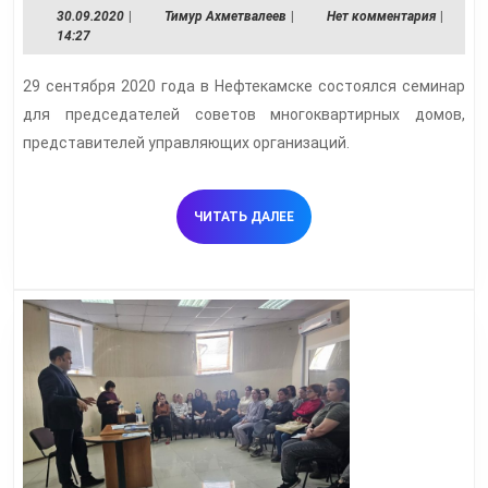
30.09.2020
Тимур
30.09.2020
|
Тимур Ахметвалеев
|
Нет комментария
|
Ж
Ахметвалеев
14:27
и
29 сентября 2020 года в Нефтекамске состоялся семинар
в
для председателей советов многоквартирных домов,
г
представителей управляющих организаций.
Н
ЧИТАТЬ
ЧИТАТЬ ДАЛЕЕ
ДАЛЕЕ