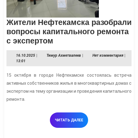
Жители Нефтекамска разобрали
вопросы капитального ремонта
Жители
с экспертом
Нефтекамска
16.10.2025
Тимур
16.10.2025
|
Тимур Ахметвалеев
|
Нет комментария
|
разобрали
Ахметвалеев
13:01
вопросы
15 октября в городе Нефтекамске состоялась встреча
капитального
активных собственников жилья в многоквартирных домах с
ремонта
экспертом на тему организации и проведения капитального
с
ремонта.
экспертом
ЧИТАТЬ
ЧИТАТЬ ДАЛЕЕ
ДАЛЕЕ