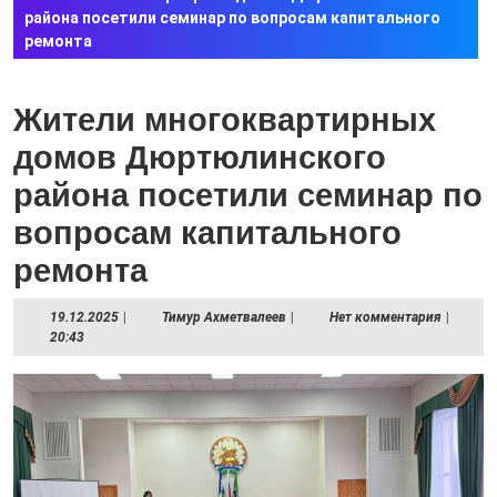
района посетили семинар по вопросам капитального
ремонта
Жители многоквартирных
домов Дюртюлинского
района посетили семинар по
вопросам капитального
ремонта
19.12.2025
Тимур
19.12.2025
|
Тимур Ахметвалеев
|
Нет комментария
|
Ахметвалеев
20:43