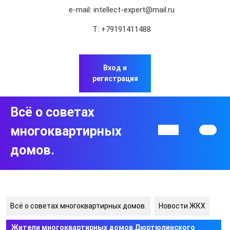
Перейти
e-mail:
intellect-expert@mail.ru
к
содержимому
Т:
+79191411488
Перейти
к
содержимому
Вход и
регистрация
Всё о советах
многоквартирных
Кнопка
Открыть
домов.
Всё о советах многоквартирных домов.
Новости ЖКХ
Жители многоквартирных домов Дюртюлинского