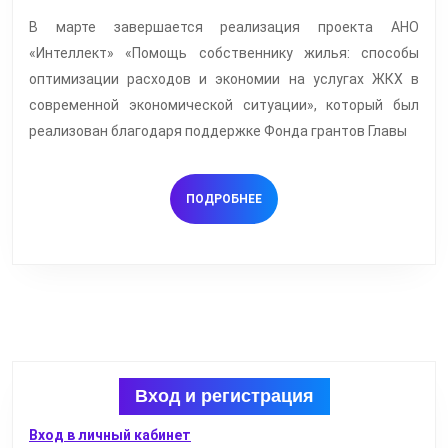
экономии
на
В марте завершается реализация проекта АНО
«Интеллект» «Помощь собственнику жилья: способы
оплате
оптимизации расходов и экономии на услугах ЖКХ в
коммунальных
современной экономической ситуации», который был
услуг
реализован благодаря поддержке Фонда грантов Главы
обсудили
на
ПОДРОБНЕЕ
ПОДРОБНЕЕ
круглых
столах
Вход и регистрация
Вход в личный кабинет