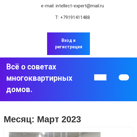
Перейти
e-mail:
intellect-expert@mail.ru
к
содержимому
Т:
+79191411488
Перейти
к
содержимому
Вход и
регистрация
Всё о советах
многоквартирных
Кнопка
Открыть
домов.
Месяц:
Март 2023