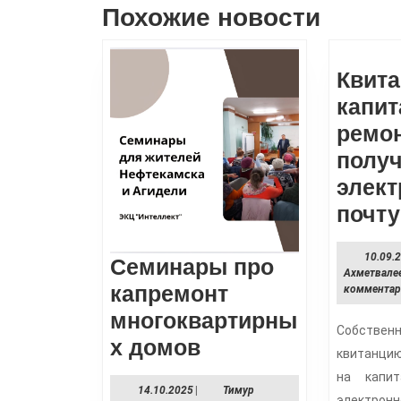
записям
Похожие новости
Предыдущая
запись:
Квит
капи
ремо
получ
элек
почту
10.09.
Семинары про
Ахметвале
капремонт
коммента
многоквартирны
Собственн
Семинары
х домов
квитанцию
про
на капи
14.10.2025
14.10.2025
|
Тимур
капремонт
электрон