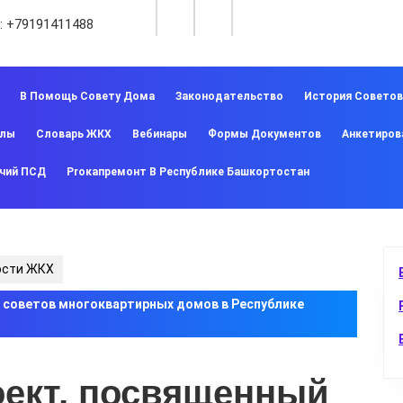
:
+79191411488
В Помощь Совету Дома
Законодательство
История Совето
алы
Словарь ЖКХ
Вебинары
Формы Документов
Анкетиров
чий ПСД
Proкапремонт В Республике Башкортостан
ости ЖКХ
 советов многоквартирных домов в Республике
оект, посвященный