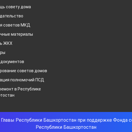
щь совету дома
дательство
я советов МКД
чные материалы
рь ЖКХ
ары
 документов
рование советов домов
ация полномочий ПСД
ремонт в Республике
тостан
та Главы Республики Башкортостан при поддержке Фонда 
Республики Башкортостан