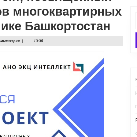
ов многоквартирных
лике Башкортостан
омментария
|
13:35