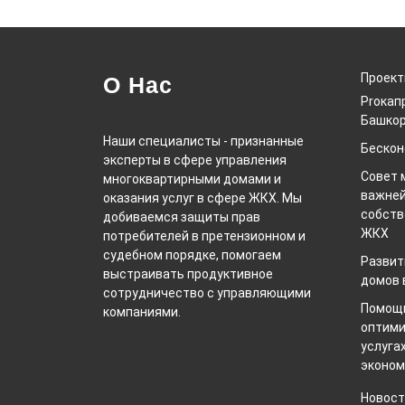
Проек
О Нас
Proкап
Башкор
Наши специалисты - признанные
Беско
эксперты в сфере управления
Совет 
многоквартирными домами и
важней
оказания услуг в сфере ЖКХ. Мы
собств
добиваемся защиты прав
ЖКХ
потребителей в претензионном и
судебном порядке, помогаем
Развит
выстраивать продуктивное
домов 
сотрудничество с управляющими
Помощь
компаниями.
оптими
услуга
эконом
Новост