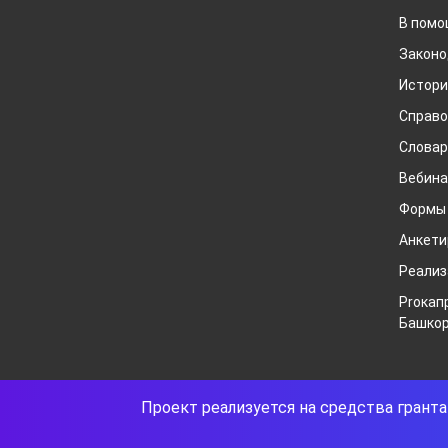
В помо
Законо
Истори
Справо
Слова
Вебин
Формы
Анкети
Реализ
Proкап
Башкор
Проект реализуется на средства гран