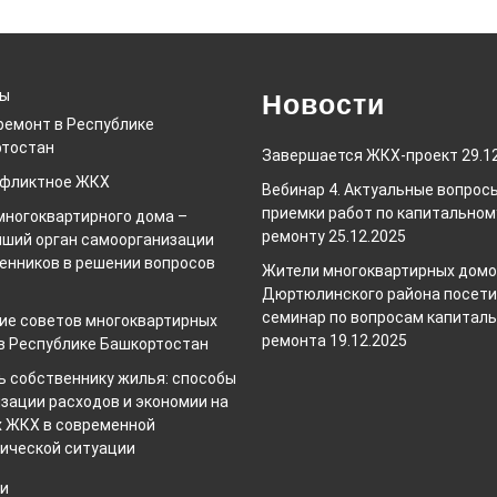
ты
Новости
ремонт в Республике
тостан
Завершается ЖКХ-проект
29.1
нфликтное ЖКХ
Вебинар 4. Актуальные вопрос
приемки работ по капитальном
многоквартирного дома –
ремонту
25.12.2025
ший орган самоорганизации
енников в решении вопросов
Жители многоквартирных дом
Дюртюлинского района посет
семинар по вопросам капиталь
ие советов многоквартирных
ремонта
19.12.2025
в Республике Башкортостан
 собственнику жилья: способы
зации расходов и экономии на
х ЖКХ в современной
ической ситуации
и