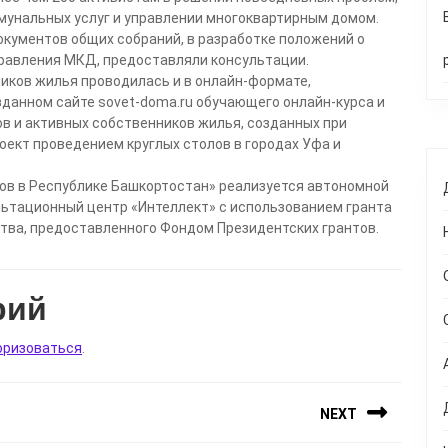
унальных услуг и управлении многоквартирным домом.
кументов общих собраний, в разработке положений о
правления МКД, предоставляли консультации.
иков жилья проводилась и в онлайн-формате,
данном сайте sovet-doma.ru обучающего онлайн-курса и
в и активных собственников жилья, созданных при
ект проведением круглых столов в городах Уфа и
ов в Республике Башкортостан» реализуется автономной
ьтационный центр «Интеллект» с использованием гранта
тва, предоставленного Фондом Президентских грантов.
рий
оризоваться
.
NEXT