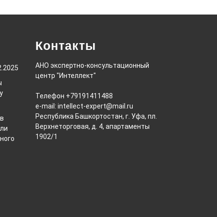
Контакты
АНО экспертно-консультационный
2.2025
центр "Интеллект"
ы
у
Телефон +79191411488
e-mail: intellect-expert@mail.ru
Республика Башкортостан, г. Уфа, пл.
ов
Верхнеторговая, д. 4, апартаменты
или
1902/1
ного