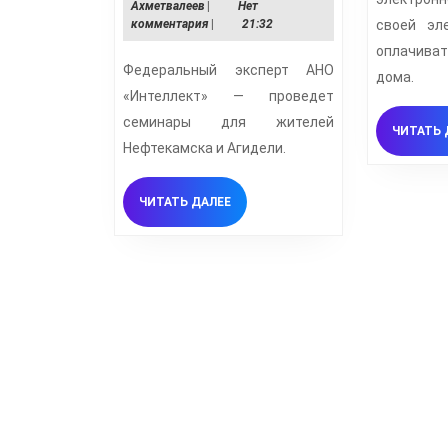
Тимур
Ахметвалеев
|
Нет
многоквартирных
Ахметвалеев
комментария
|
21:32
своей эл
оплачиват
домов
Федеральный эксперт АНО
дома.
«Интеллект» — проведет
семинары для жителей
ЧИТАТЬ 
Нефтекамска и Агидели.
ЧИТАТЬ
ЧИТАТЬ ДАЛЕЕ
ДАЛЕЕ