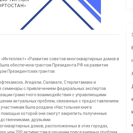
 «Интеллект» «Развитие советов многоквартирных домов в
была обеспечена грантом Президента РФ на развитие
ом Президентских грантов.
ефтекамске, Агидели, Салавате, Стерлитамаке и
е семинары с привлечением федеральных экспертов.
низации грамотного взаимодействия с управляющими
решении актуальных проблем, связанных с предоставлением
 участникам была роздана «Настольная книга
с помощью которой они смогут закрепить полученные
одственниками, друзьями.
огоквартирных домов, расположенных в этих городах,
ее чем 200 активистам в решении повседневных проблем,