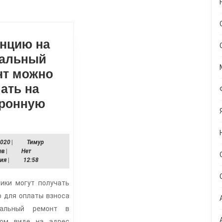
Следующая
запись:
анцию на
тальный
нт можно
ать на
тронную
Квитанцию
на
10.09.2020
2020
|
Тимур
капитальный
Тимур
ев
|
Нет
ремонт
Ахметвалеев
рия
|
12:58
можно
ики могут получать
получать
 для оплаты взноса
на
тальный ремонт в
электронную
ном виде на адрес