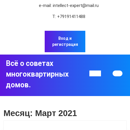
Перейти
e-mail:
intellect-expert@mail.ru
к
содержимому
Т:
+79191411488
Перейти
к
содержимому
Вход и
регистрация
Всё о советах
многоквартирных
Кнопка
Открыть
домов.
Месяц:
Март 2021