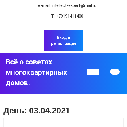
Перейти
e-mail:
intellect-expert@mail.ru
к
содержимому
Т:
+79191411488
Перейти
к
содержимому
Вход и
регистрация
Всё о советах
многоквартирных
Кнопка
Открыть
домов.
День:
03.04.2021