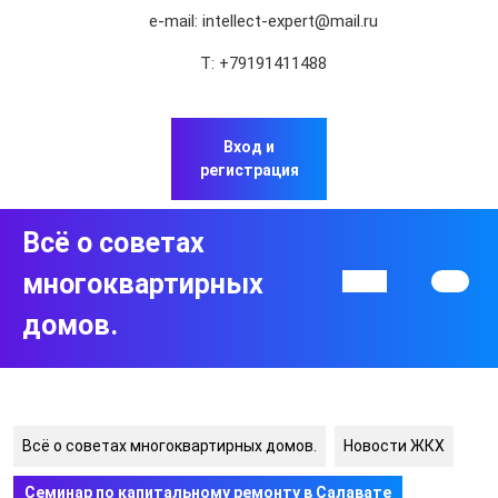
Перейти
e-mail:
intellect-expert@mail.ru
к
содержимому
Т:
+79191411488
Перейти
к
содержимому
Вход и
регистрация
Всё о советах
многоквартирных
Кнопка
Открыть
домов.
Всё о советах многоквартирных домов.
Новости ЖКХ
Семинар по капитальному ремонту в Салавате