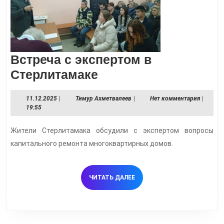
Встреча с экспертом в
Встреча
Стерлитамаке
с
11.12.2025
Тимур
11.12.2025
|
Тимур Ахметвалеев
|
Нет комментария
|
экспертом
Ахметвалеев
19:55
в
Жители Стерлитамака обсудили с экспертом вопросы
Стерлитамаке
капитального ремонта многоквартирных домов.
ЧИТАТЬ
ЧИТАТЬ ДАЛЕЕ
ДАЛЕЕ