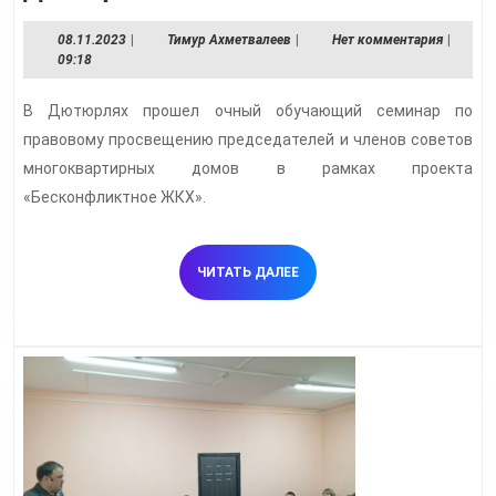
ЖКХ»
08.11.2023
Тимур
08.11.2023
|
Тимур Ахметвалеев
|
Нет комментария
|
в
Ахметвалеев
09:18
Дютюрлях
В Дютюрлях прошел очный обучающий семинар по
правовому просвещению председателей и членов советов
многоквартирных домов в рамках проекта
«Бесконфликтное ЖКХ».
ЧИТАТЬ
ЧИТАТЬ ДАЛЕЕ
ДАЛЕЕ