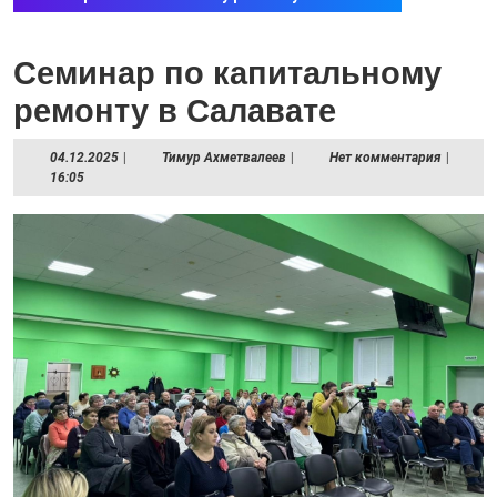
Семинар по капитальному
ремонту в Салавате
04.12.2025
Тимур
04.12.2025
|
Тимур Ахметвалеев
|
Нет комментария
|
Ахметвалеев
16:05