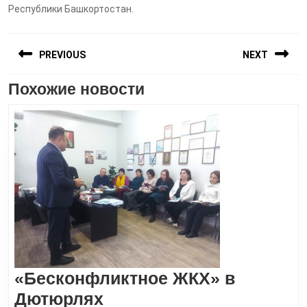
Республики Башкортостан.
Навигация
PREVIOUS
NEXT
по
записям
Похожие новости
Предыдущая
Следующая
запись:
запись:
«Бесконфликтное ЖКХ» в
«Бесконфликтное
Дютюрлях