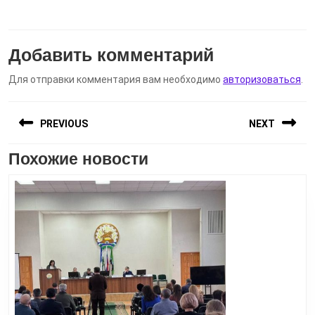
Добавить комментарий
Для отправки комментария вам необходимо
авторизоваться
.
Навигация
PREVIOUS
NEXT
по
записям
Похожие новости
Предыдущая
Следующая
запись:
запись: