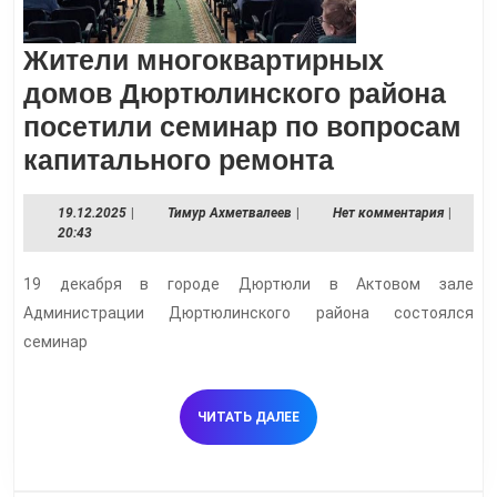
Жители многоквартирных
домов Дюртюлинского района
посетили семинар по вопросам
Жители
капитального ремонта
многоквар
19.12.2025
Тимур
19.12.2025
|
Тимур Ахметвалеев
|
Нет комментария
|
домов
Ахметвалеев
20:43
Дюртюлинс
19 декабря в городе Дюртюли в Актовом зале
района
Администрации Дюртюлинского района состоялся
посетили
семинар
семинар
по
ЧИТАТЬ
ЧИТАТЬ ДАЛЕЕ
вопросам
ДАЛЕЕ
капитально
ремонта