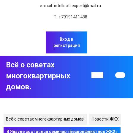
Перейти
e-mail:
intellect-expert@mail.ru
к
содержимому
Т:
+79191411488
Перейти
к
содержимому
Вход и
регистрация
Всё о советах
многоквартирных
Кнопка
Открыть
домов.
Всё о советах многоквартирных домов.
Новости ЖКХ
В Янауле состоялся семинар «Бесконфликтное ЖКХ»