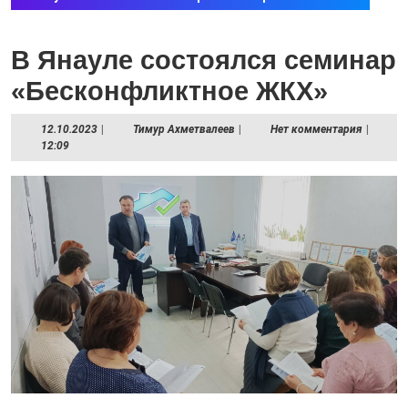
В Янауле состоялся семинар
«Бесконфликтное ЖКХ»
12.10.2023
Тимур
12.10.2023
|
Тимур Ахметвалеев
|
Нет комментария
|
Ахметвалеев
12:09