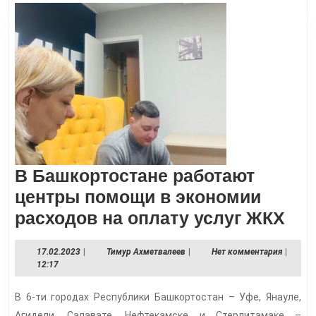
В Башкортостане работают
центры помощи в экономии
В
расходов на оплату услуг ЖКХ
Баш
17.02.2023
Тимур
17.02.2023
|
Тимур Ахметвалеев
|
Нет комментария
|
раб
Ахметвалеев
12:17
це
В 6-ти городах Республики Башкортостан – Уфе, Янауле,
по
Агидели, Салавате, Нефтекамске и Стерлитамаке –