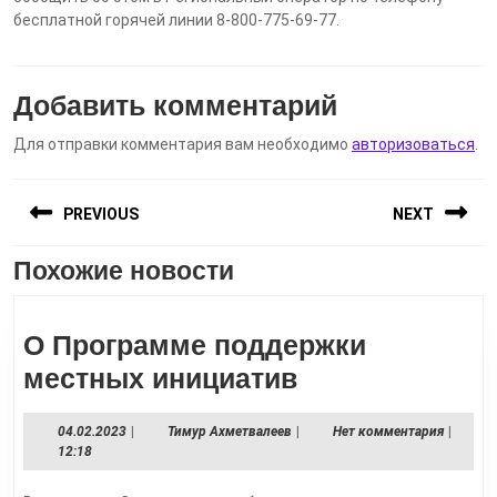
бесплатной горячей линии 8-800-775-69-77.
Добавить комментарий
Для отправки комментария вам необходимо
авторизоваться
.
Навигация
PREVIOUS
NEXT
по
записям
Похожие новости
Предыдущая
Следующая
запись:
запись:
О Программе поддержки
О
местных инициатив
Программе
04.02.2023
Тимур
04.02.2023
|
Тимур Ахметвалеев
|
Нет комментария
|
поддержки
Ахметвалеев
12:18
местных