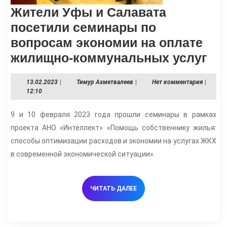
Жители Уфы и Салавата
посетили семинары по
вопросам экономии на оплате
Жи
жилищно-коммунальных услуг
Уф
13.02.2023
Тимур
13.02.2023
|
Тимур Ахметвалеев
|
Нет комментария
|
и
Ахметвалеев
12:10
Са
9 и 10 февраля 2023 года прошли семинары в рамках
по
проекта АНО «Интеллект» «Помощь собственнику жилья:
се
способы оптимизации расходов и экономии на услугах ЖКХ
по
в современной экономической ситуации».
во
эк
ЧИТАТЬ
ЧИТАТЬ ДАЛЕЕ
на
ДАЛЕЕ
оп
жи