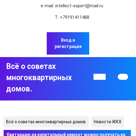
Перейти
e-mail:
intellect-expert@mail.ru
к
содержимому
Т:
+79191411488
Перейти
к
содержимому
Вход и
регистрация
Всё о советах
многоквартирных
Кнопка
Открыть
домов.
Всё о советах многоквартирных домов.
Новости ЖКХ
Квитанцию на капитальный ремонт можно получать на