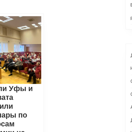
Следующая
запись:
ли Уфы и
вата
тили
е
нары по
осам