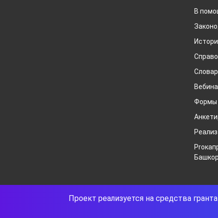
В помо
Законо
Истори
Справо
Слова
Вебин
Формы
Анкети
Реализ
Proкап
Башкор
Проект реализуется на средства гран