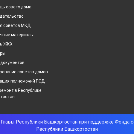
щь совету дома
дательство
я советов МКД
чные материалы
рь ЖКХ
ары
 документов
рование советов домов
ация полномочий ПСД
ремонт в Республике
тостан
та Главы Республики Башкортостан при поддержке Фонда 
Республики Башкортостан