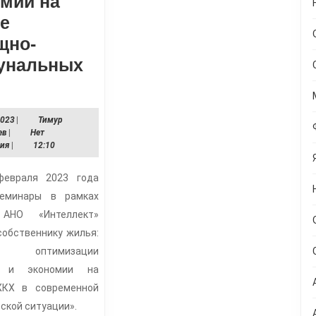
мии на
е
щно-
унальных
Жители
Уфы
13.02.2023
2023
|
Тимур
и
Тимур
ев
|
Нет
Салавата
Ахметвалеев
рия
|
12:10
посетили
евраля 2023 года
семинары
еминары в рамках
по
 АНО «Интеллект»
вопросам
обственнику жилья:
экономии
ы оптимизации
в и экономии на
на
ЖКХ в современной
оплате
ской ситуации».