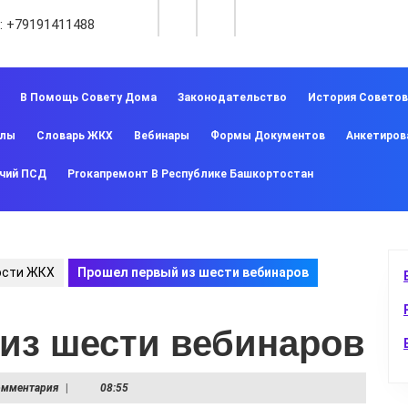
:
+79191411488
В Помощь Совету Дома
Законодательство
История Совето
алы
Словарь ЖКХ
Вебинары
Формы Документов
Анкетиров
чий ПСД
Proкапремонт В Республике Башкортостан
ости ЖКХ
Прошел первый из шести вебинаров
из шести вебинаров
омментария
|
08:55