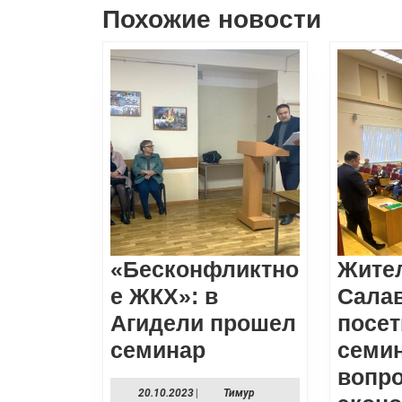
записям
Похожие новости
Предыдущая
запись:
«Бесконфликтно
Жите
е ЖКХ»: в
Сала
Агидели прошел
посе
«Бесконфликтно
семинар
семи
ЖКХ»:
вопр
20.10.2023
20.10.2023
|
Тимур