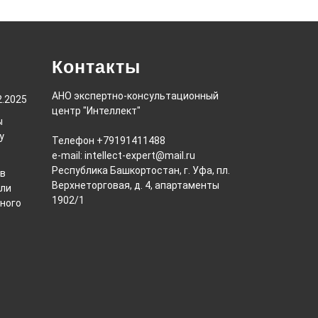
Контакты
АНО экспертно-консультационный
2.2025
центр "Интеллект"
ы
у
Телефон +79191411488
e-mail: intellect-expert@mail.ru
Республика Башкортостан, г. Уфа, пл.
ов
Верхнеторговая, д. 4, апартаменты
или
1902/1
ного