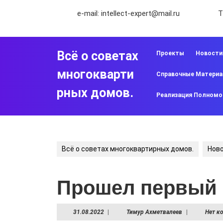
Перейти
e-mail:
intellect-expert@mail.ru
Т
к
содержимому
Перейти
к
Всё о советах
Проекты
Новости
содержимому
многокварти
Справочные Матери
рных домов.
Реализация Полномо
Всё о советах многоквартирных домов.
Нов
Прошел первый 
31.08.2022
Тимур
31.08.2022
|
Тимур Ахметвалеев
|
Нет к
Ахметвалеев