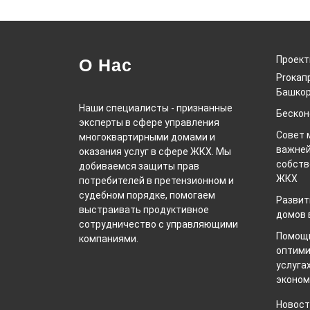
Проек
О Нас
Proкап
Башкор
Наши специалисты - признанные
Беско
эксперты в сфере управления
Совет 
многоквартирными домами и
важней
оказания услуг в сфере ЖКХ. Мы
собств
добиваемся защиты прав
ЖКХ
потребителей в претензионном и
судебном порядке, помогаем
Развит
выстраивать продуктивное
домов 
сотрудничество с управляющими
Помощь
компаниями.
оптими
услуга
эконом
Новост