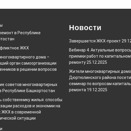
ты
Новости
ремонт в Республике
тостан
Завершается ЖКХ-проект
29.1
нфликтное ЖКХ
Вебинар 4. Актуальные вопрос
приемки работ по капитальном
многоквартирного дома –
ремонту
25.12.2025
ший орган самоорганизации
енников в решении вопросов
Жители многоквартирных дом
Дюртюлинского района посет
семинар по вопросам капиталь
ие советов многоквартирных
ремонта
19.12.2025
в Республике Башкортостан
 собственнику жилья: способы
зации расходов и экономии на
х ЖКХ в современной
ической ситуации
и