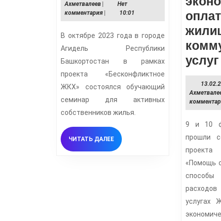
в
эконо
Тимур
Ахметвалеев
|
Нет
Агидели
Ахметвалеев
оплат
комментария
|
10:01
прошел
жили
В октябре 2023 года в городе
семинар
комм
Агидель Республики
услуг
Башкортостан в рамках
проекта «Бесконфликтное
13.02.
ЖКХ» состоялся обучающий
Ахметвале
семинар для активных
коммента
собственников жилья.
9 и 10 ф
прошли с
ЧИТАТЬ
ЧИТАТЬ ДАЛЕЕ
ДАЛЕЕ
проекта
«Помощь с
способ
расходо
услугах 
экономиче