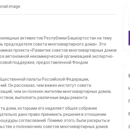
 жилищных активистов Республики Башкортостан на тему
ль председателя совета многоквартирного дома».
Это
 рамках проекта «Развитие советов многоквартирных домов
тся автономной некоммерческой организацией экспертно-
нсовой поддержке, предоставленной Фондом
Общественной палаты Российской Федерации,
й. Он рассказал, чем важен институт совета
заций, чем он полезен жителям многоквартирных домов,
еством, выполнять различные виды ремонта.
ета дома, которыми его наделяет общее собрание
нодательно дано право принимать решения в отношении
роцедуры согласований. Помимо этого, были раскрыты и
льстве о полномочиях советов многоквартирных домов.