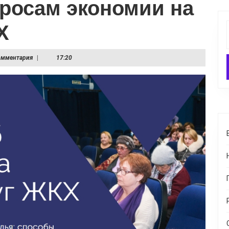
просам экономии на
Х
омментария
|
17:20