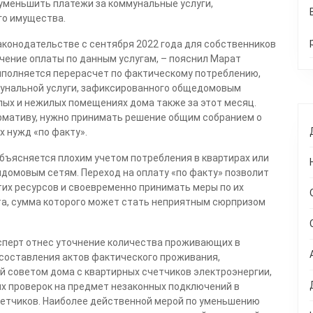
 уменьшить платежи за коммунальные услуги,
го имущества.
аконодательстве с сентября 2022 года для собственников
чение оплаты по данным услугам, – пояснил Марат
выполняется перерасчет по фактическому потреблению,
мунальной услуги, зафиксированного общедомовым
лых и нежилых помещениях дома также за этот месяц.
ормативу, нужно принимать решение общим собранием о
 нужд «по факту».
ъясняется плохим учетом потребления в квартирах или
омовым сетям. Переход на оплату «по факту» позволит
их ресурсов и своевременно принимать меры по их
та, сумма которого может стать неприятным сюрпризом
сперт отнес уточнение количества проживающих в
 составления актов фактического проживания,
й советом дома с квартирных счетчиков электроэнергии,
х проверок на предмет незаконных подключений в
четчиков. Наиболее действенной мерой по уменьшению