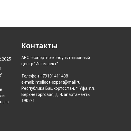
Контакты
АНО экспертно-консультационный
2.2025
центр "Интеллект"
ы
у
Телефон +79191411488
e-mail: intellect-expert@mail.ru
Республика Башкортостан, г. Уфа, пл.
ов
Верхнеторговая, д. 4, апартаменты
или
1902/1
ного