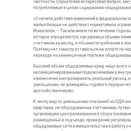
частности, слушателей интересовал вопрос, как
потребляемые в целях содержания общедомово
«С начала действия изменений в федеральном з
жилья больше не действует нормативное ограни
Исмагилов. – Так или иначе по истечению года 
которое определяется, как разница объема ком
счетчиком за месяц, и объема потребления в жи
Поэтому нет смысла оставаться на оплате по н
переходе на ежемесячные платежи общедомовых
Высокий объем общедомовых нужд чаще всего об
несанкционированными подключениями к внутрид
ежемесячно контролировать реальный расход эт
уменьшению, не дожидаясь годового перерасче
для собственников».
К числу мер по уменьшению платежей на ОДН эк
квартирах, не оборудованных счетчиками, путем
организацию централизованного сбора показани
размещенных в подъезде, проведение регулярны
общедомовые сети и вмешательства в работу с