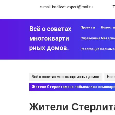
Перейти
e-mail:
intellect-expert@mail.ru
Т
к
содержимому
Перейти
к
Всё о советах
Проекты
Новости
содержимому
многокварти
Справочные Матери
рных домов.
Реализация Полномо
Всё о советах многоквартирных домов.
Нов
Жители Стерлитамака побывали на семинаре 
Жители Стерлит