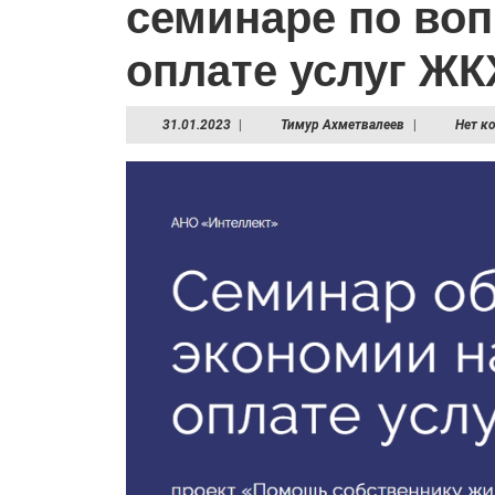
семинаре по во
оплате услуг ЖК
31.01.2023
Тимур
31.01.2023
|
Тимур Ахметвалеев
|
Нет к
Ахметвалеев