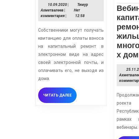
10.09.2020
10.09.2020
|
Тимур
капитальный
Веби
Тимур
Ахметвалеев
|
Нет
ремонт
капи
Ахметвалеев
комментария
|
12:58
можно
ремо
Собственники могут получать
получать
жиль
квитанцию для оплаты взноса
на
мног
на капитальный ремонт в
электронную
х до
электронном виде на адрес
почту
своей электронной почты, и
25.11.
оплачивать его, не выходя из
Ахметвале
дома.
коммента
Продолжа
ЧИТАТЬ
ЧИТАТЬ ДАЛЕЕ
ДАЛЕЕ
роекта 
Республик
рамках 
вебинары.