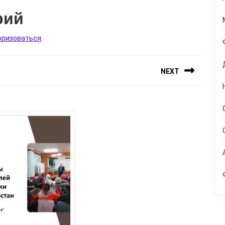
рий
оризоваться
.
NEXT
Следующая
запись: