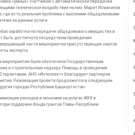
новка «умных» счетчиков с автоматической передачей
ющими техническое воздействие на них. Марат Исмагилов
мах, где есть реальная проблема с высокими общедомовыми
тежи за данные услуги.
собах заработка на передаче общедомового имущества в
ет быть достигнута посредством проведения
завершающей части мероприятия присутствующие смогли
еты эксперта.
а мероприятия была обеспечена Государственным
му и строительному надзору. Помощь в проведении
Стерлитамак. АНО «Интеллект» благодарит партнеров
риятия. Реализация проекта продолжится в следующем
других городах Республики Башкортостан.
имизации расходов и экономии на услугах ЖКХ в
я при поддержке Фонда грантов Главы Республики