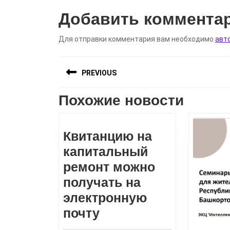
Добавить коммента
Для отправки комментария вам необходимо
авт
Навигация
PREVIOUS
по
записям
Похожие новости
Предыдущая
запись:
Квитанцию на
капитальный
ремонт можно
получать на
электронную
Квитанцию
почту
на