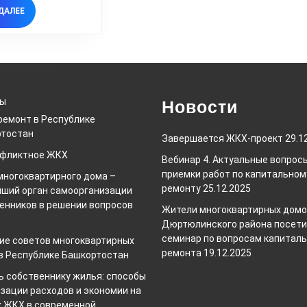
ЧИТАТЬ
ДАЛЕЕ
ДАЛЕЕ
ты
Новости
ремонт в Республике
тостан
Завершается ЖКХ-проект
29.1
нфликтное ЖКХ
Вебинар 4. Актуальные вопрос
приемки работ по капитальном
многоквартирного дома –
ремонту
25.12.2025
ший орган самоорганизации
енников в решении вопросов
Жители многоквартирных дом
Дюртюлинского района посет
семинар по вопросам капиталь
ие советов многоквартирных
ремонта
19.12.2025
в Республике Башкортостан
 собственнику жилья: способы
зации расходов и экономии на
х ЖКХ в современной