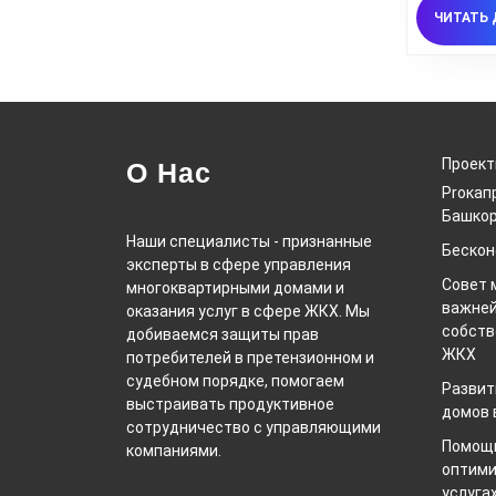
ЧИТАТЬ 
Проек
О Нас
Proкап
Башкор
Наши специалисты - признанные
Беско
эксперты в сфере управления
Совет 
многоквартирными домами и
важней
оказания услуг в сфере ЖКХ. Мы
собств
добиваемся защиты прав
ЖКХ
потребителей в претензионном и
судебном порядке, помогаем
Развит
выстраивать продуктивное
домов 
сотрудничество с управляющими
Помощь
компаниями.
оптими
услуга