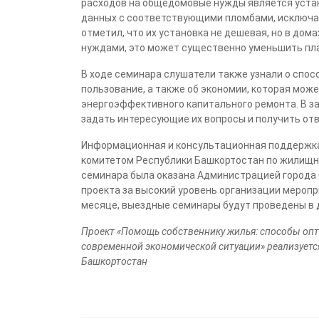
расходов на общедомовые нужды является уста
данных с соответствующими пломбами, исключа
отметил, что их установка не дешевая, но в до
нуждами, это может существенно уменьшить пла
В ходе семинара слушатели также узнали о спо
пользование, а также об экономии, которая мож
энергоэффективного капитального ремонта. В 
задать интересующие их вопросы и получить отв
Информационная и консультационная поддержк
комитетом Республики Башкортостан по жилищно
семинара была оказана Администрацией города 
проекта за высокий уровень организации мероп
месяце, выездные семинары будут проведены в 
Проект «Помощь собственнику жилья: способы опт
современной экономической ситуации» реализуетс
Башкортостан