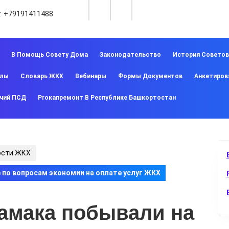
:
+79191411488
В Помощь Совету Дома
Законодательство
История Совето
алы
Словарь ЖКХ
Вебинары
Формы Документов
Анкетиров
чий ПСД
Proкапремонт В Республике Башкортостан
ости ЖКХ
по вопросам экономии на оплате услуг ЖКХ
амака побывали на