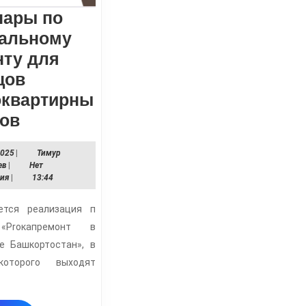
нары по
тальному
нту для
цов
оквартирны
Вебинары
мов
по
25.11.2025
2025
|
Тимур
капитальному
Тимур
ев
|
Нет
ремонту
Ахметвалеев
рия
|
13:44
для
ется реализация п
жильцов
«Proкапремонт в
многоквартирных
е Башкортостан», в
домов
которого выходят