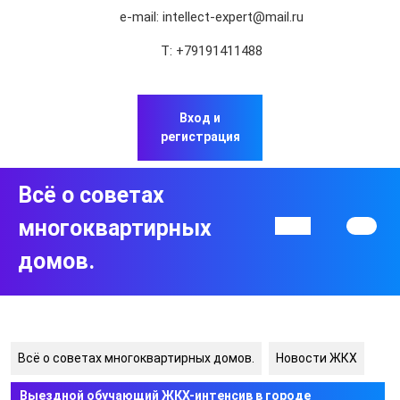
Перейти
e-mail:
intellect-expert@mail.ru
к
содержимому
Т:
+79191411488
Перейти
к
содержимому
Вход и
регистрация
Всё о советах
многоквартирных
Кнопка
Открыть
домов.
Всё о советах многоквартирных домов.
Новости ЖКХ
Выездной обучающий ЖКХ-интенсив в городе