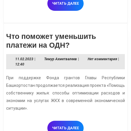
ЧИТАТЬ
ЧИТАТЬ ДАЛЕЕ
ДАЛЕЕ
Что поможет уменьшить
Что
платежи на ОДН?
поможет
11.02.2023
Тимур
11.02.2023
|
Тимур Ахметвалеев
|
Нет комментария
|
уменьшить
Ахметвалеев
12:40
платежи
При поддержке Фонда грантов Главы Республики
на
Башкортостан продолжается реализация проекта «Помощь
ОДН?
собственнику жилья: способы оптимизации расходов и
экономии на услугах ЖКХ в современной экономической
ситуации».
ЧИТАТЬ
ЧИТАТЬ ДАЛЕЕ