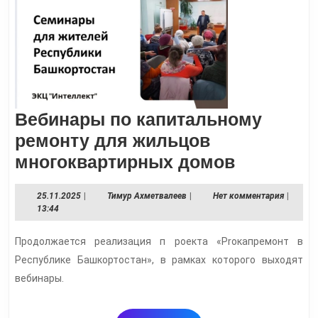
Вебинары по капитальному
ремонту для жильцов
Вебинар
многоквартирных домов
по
25.11.2025
Тимур
25.11.2025
|
Тимур Ахметвалеев
|
Нет комментария
|
капиталь
Ахметвалеев
13:44
ремонту
Продолжается реализация п роекта «Proкапремонт в
для
Республике Башкортостан», в рамках которого выходят
жильцов
вебинары.
многокв
домов