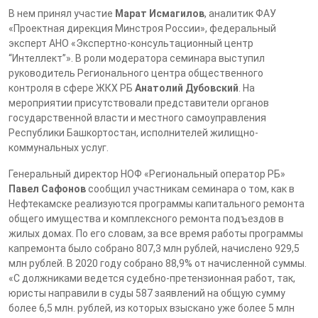
В нем принял участие
Марат Исмагилов
, аналитик ФАУ
«Проектная дирекция Минстроя России», федеральный
эксперт АНО «Экспертно-консультационный центр
“Интеллект”». В роли модератора семинара выступил
руководитель Регионального центра общественного
контроля в сфере ЖКХ РБ
Анатолий Дубовский
. На
мероприятии присутствовали представители органов
государственной власти и местного самоуправления
Республики Башкортостан, исполнителей жилищно-
коммунальных услуг.
Генеральный директор НОФ «Региональный оператор РБ»
Павел Сафонов
сообщил участникам семинара о том, как в
Нефтекамске реализуются программы капитального ремонта
общего имущества и комплексного ремонта подъездов в
жилых домах. По его словам, за все время работы программы
капремонта было собрано 807,3 млн рублей, начислено 929,5
млн рублей. В 2020 году собрано 88,9% от начисленной суммы.
«С должниками ведется судебно-претензионная работ, так,
юристы направили в суды 587 заявлений на общую сумму
более 6,5 млн. рублей, из которых взыскано уже более 5 млн